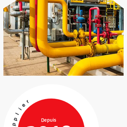
M
o
r
e
Depuis
t