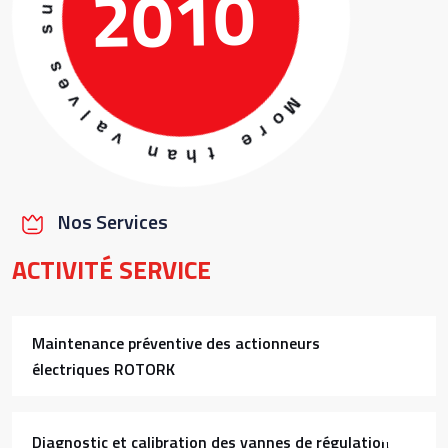
2010
h
a
n
v
a
r
e
l
v
i
e
l
p
s
p
s
u
Nos Services
ACTIVITÉ SERVICE
Maintenance préventive des actionneurs
électriques ROTORK
Diagnostic et calibration des vannes de régulation