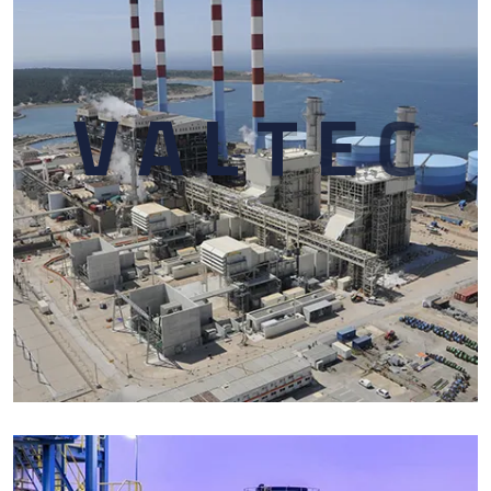
V
A
L
T
E
C