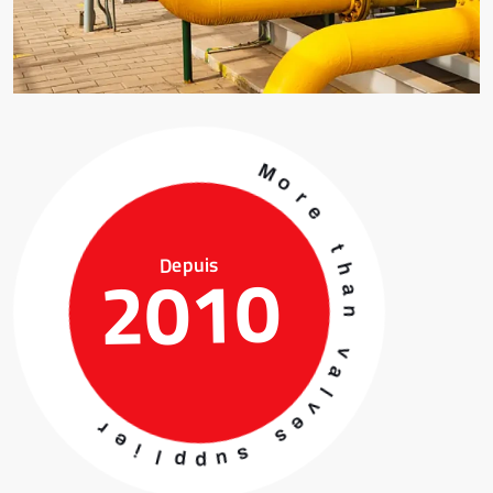
M
o
Depuis
2010
r
e
t
h
a
r
n
e
i
v
l
a
p
l
p
v
u
e
s
s